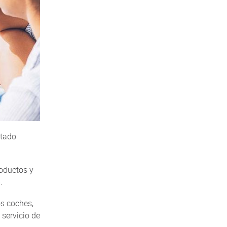
stado
roductos y
.
os coches,
 servicio de