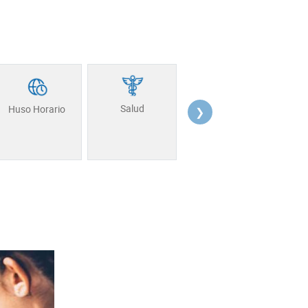
Seguridad
Salud
Asi
Huso Horario
❯