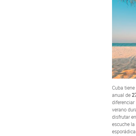
Cuba tiene
anual de
2
diferencia
verano dura
disfrutar e
escuche la
esporádicas