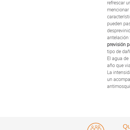
refrescar 
mencionar l
característ
pueden pas
desprevinid
antelación
previsión p
tipo de dañ
El agua de
año que via
La intensid
un acompaña
antimosqui
Qu