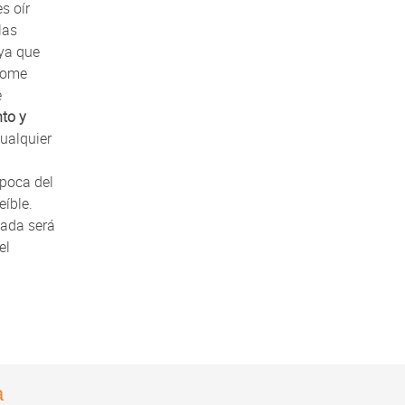
s oír
las
 ya que
 tome
e
to y
cualquier
época del
reíble.
lada será
el
a