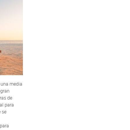
e una media
ogran
ras de
al para
e se
 para