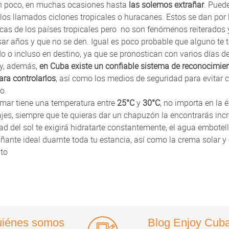
un poco, en muchas ocasiones hasta
las solemos extrañar
. Puede
os llamados ciclones tropicales o huracanes. Estos se dan por 
icas de los países tropicales pero no son fenómenos reiterados
ar años y que no se den. Igual es poco probable que alguno te
o o incluso en destino, ya que se pronostican con varios días d
 y, además,
en Cuba existe un confiable sistema de reconocimien
ara controlarlos
, así como los medios de seguridad para evitar 
o.
 mar tiene una temperatura entre
25°C
y
30°C
, no importa en la 
jes, siempre que te quieras dar un chapuzón la encontrarás inc
ad del sol te exigirá hidratarte constantemente, el agua embotel
nte ideal duarnte toda tu estancia, así como la crema solar y 
to
iénes somos
Blog Enjoy Cub