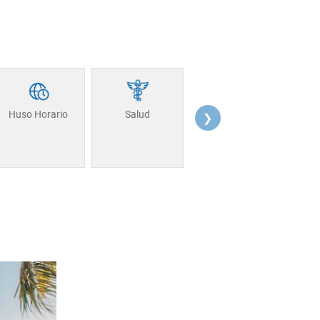
Seguridad
Salud
Asi
Huso Horario
❯