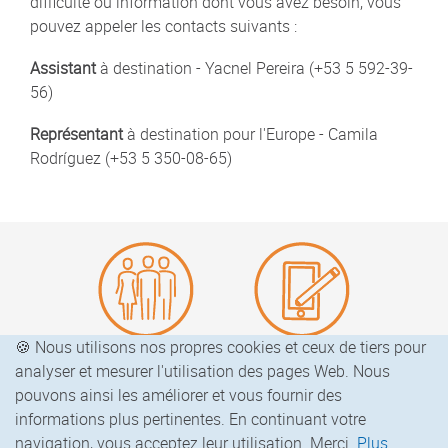
difficulté ou information dont vous avez besoin, vous
pouvez appeler les contacts suivants :
Assistant
à destination - Yacnel Pereira (+53 5 592-39-
56)
Représentant
à destination pour l'Europe - Camila
Rodríguez (+53 5 350-08-65)
🍪 Nous utilisons nos propres cookies et ceux de tiers pour
Connaissez nous
Blog Enjoy Cuba
analyser et mesurer l'utilisation des pages Web. Nous
pouvons ainsi les améliorer et vous fournir des
informations plus pertinentes. En continuant votre
EnjoyCubaExperience.
com
navigation, vous acceptez leur utilisation. Merci.
Plus